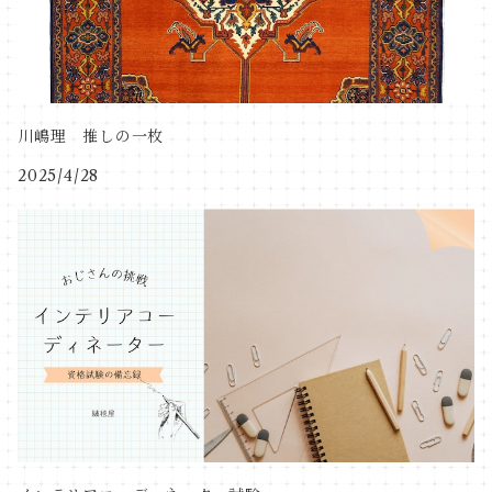
ブラウン系
トランジ
キッチンマット
ベージュ系
ゴンバットデザイン（モスクの天井柄）
川嶋理 推しの一枚
2025/4/28
シンプル
ピクチャ
ゴルダニ（花瓶）