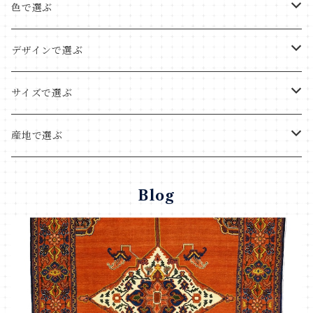
色で選ぶ
レッド系
デザインで選ぶ
ブルー系
パネルデザイン
サイズで選ぶ
グリーン系
動物デザイン
座布団サイズ
産地で選ぶ
イエロー系
生命樹デザイン
リビングサイズ
イスファハン産
Blog
ナチュラル系
草花デザイン
玄関サイズ
クム産
オレンジ系
チェック柄
タペストリー
シラーズ産
ブラック系
ストライプ
廊下
トルコ へレケ産